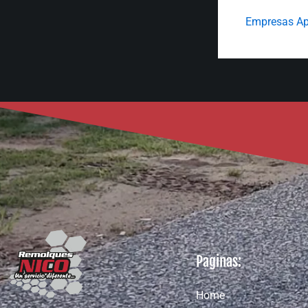
Empresas Ap
Paginas:
Home