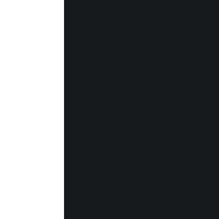
 hay un
d pegajosa
artidos de
e fútbol y
 predicción
zar
y 30 líneas
ortivas que.