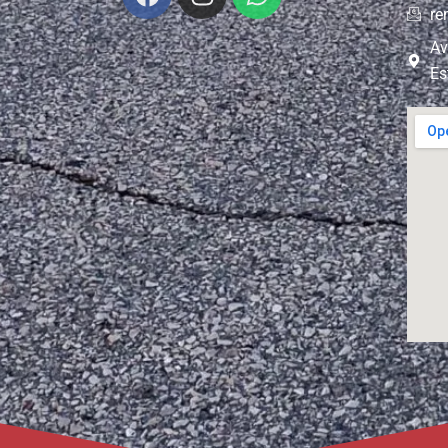
re
Av
Es