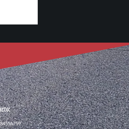
acto:
54556759