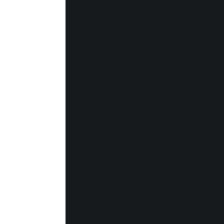
egos de
es todos los
á un zapato
erciante de
de las 24
de semana,
mplemente
 ejemplo,