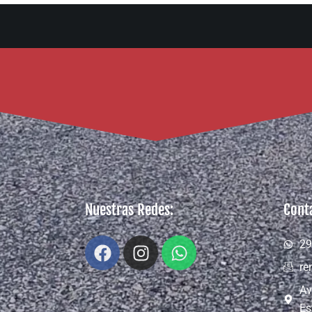
Nuestras Redes:
Cont
Facebook
Instagram
Whatsapp
29
re
Av
Es