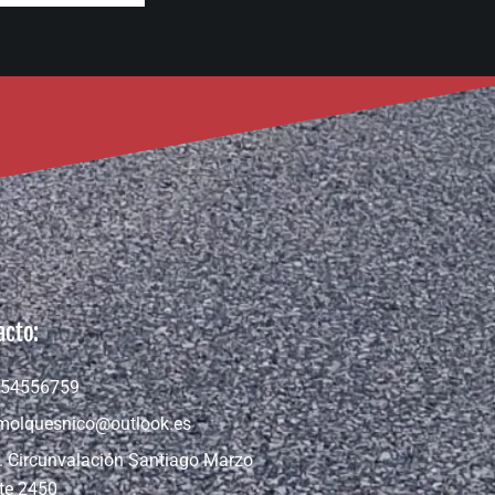
acto:
54556759
molquesnico@outlook.es
. Circunvalación Santiago Marzo
te 2450