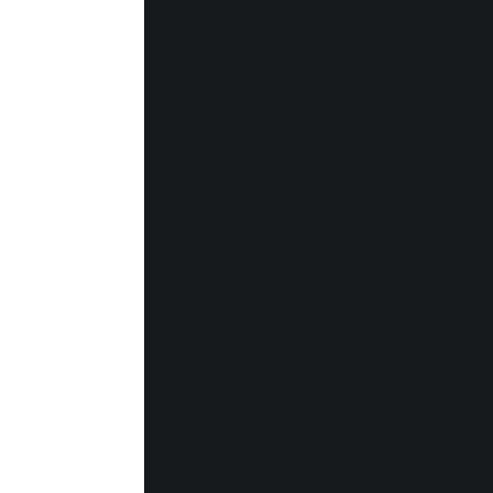
ostar
 una
a tendrás que
alificaciones