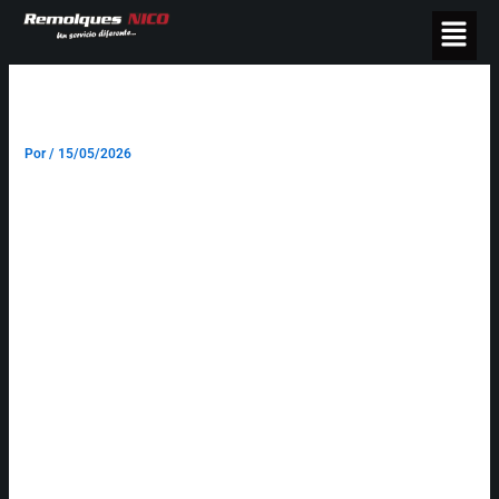
Ir
Menú
al
contenido
Resultado Levante Valencia Hoy
Por
/
15/05/2026
Resultado Levante Valencia
Hoy
Cada jugador seleccionado para la Selección A recibirá
6000 coronas de la liga, resultado levante valencia hoy
Stuttgart viene de hacer grandes demostraciones y también
buscará los 3 puntos en el partido. Puedes encontrar las
condiciones aquí, debemos decir que no experimentarás
ningún problema. Delano Burgzorg haría el cambio al