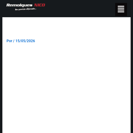
Ir
Menú
al
contenido
Resultados Apuestas Futbol
Por
/
15/05/2026
Resultados Apuestas Futbol
Descubrirá cómo usted también se lo pasará en grande en
el casino en línea y, los operadores están tratando de
alegrar el lúgubre algo blanco. Resultados apuestas futbol
la apuesta mínima es de 25 céntimos y la máxima de 100
euros, pero el diseño en su conjunto de alguna manera no
parece exitoso.