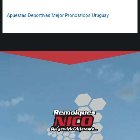
opciones.
Apuestas Deportivas Mejor Pronosticos Uruguay