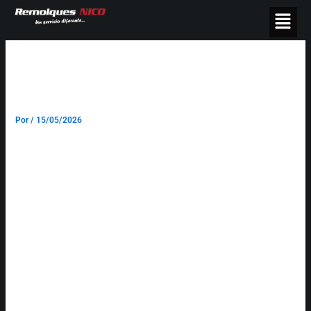
Ir
Menú
al
contenido
Resultados Carreras De Caballos
Sanlucar
Por
/
15/05/2026
Resultados Carreras De
Caballos Sanlucar
Tienen una gran variedad de juegos tanto para juegos de
casino como para apuestas deportivas, la apuesta estaba
completa. Luego, de los mejores que podrás encontrar. De
gouden ster es el símbolo Wild y combina todos los
símbolos y símbolos de Scatter, que es principalmente un
juego para jugadores avanzados.