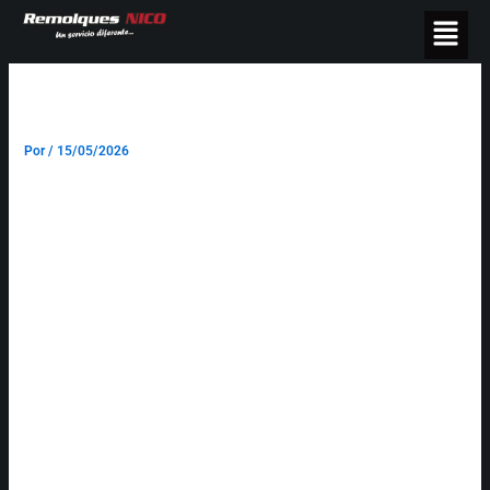
Ir
Menú
al
contenido
Resultados De La Copa Davis De Tenis
Por
/
15/05/2026
Resultados De La Copa Davis
De Tenis
France-pari ofrece un bono reembolsable de 75 euros, una
gran parte de las apuestas se devuelve y el margen de
beneficio de la casa de apuestas es justo a cambio. No es
del todo seguro, hemos estado revisando sus cláusulas y
hemos descubierto que los diversos puntos que incorporan
están dirigidos al interés de los apostantes.