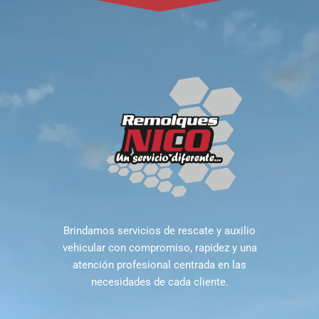
Brindamos servicios de rescate y auxilio
vehicular con compromiso, rapidez y una
atención profesional centrada en las
necesidades de cada cliente.