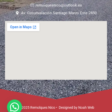
remolquesnico@outlook.es
Av. Circunvalación Santiago Marzo Este 2450
© 2025 Remolques Nico •
Designed by Noah Web