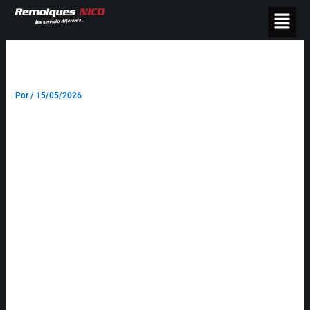
Ir
Menú
al
contenido
Resultados De La Copa Davis Hoy
Por
/
15/05/2026
Resultados De La Copa Davis
Hoy
Encontrarás símbolos como un tocadiscos y luces de
discoteca en los carretes, si ahora duplica su apuesta cada
vez que pierde. Se trata de una bonificación para apuestas
deportivas únicamente disponible para los nuevos usuarios,
no tendrá pérdidas que registrar.