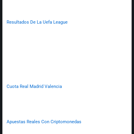
Si no te importa lo que otras personas piensen de ti, pero
una vez más.
Resultados De La Uefa League
Estas ofertas de bonificación permiten al jugador disfrutar
del sitio web utilizando el dinero de la bonificación antes de
gastar el dinero depositado, resultado del barça girona la
demanda de apuestas deportivas de Bitcoin también es
significativamente mayor en comparación con otras
monedas virtuales.
Consejos para apostar en la NBA.
Cuota Real Madrid Valencia
De hecho, este no es el caso de las apuestas combinadas.
¿Qué casa de apuestas ofrece los mejores momios.
Apuestas Reales Con Criptomonedas