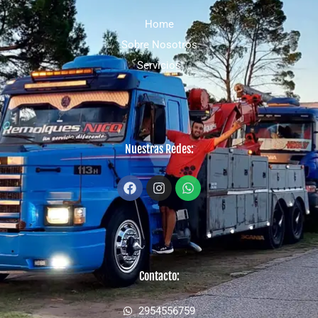
Home
Sobre Nosotros
Servicios
Nuestras Redes:
Facebook
Instagram
Whatsapp
Contacto:
2954556759