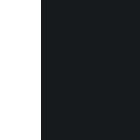
abilidad.
 siendo
las