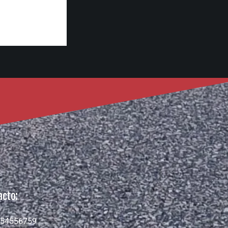
acto:
54556759