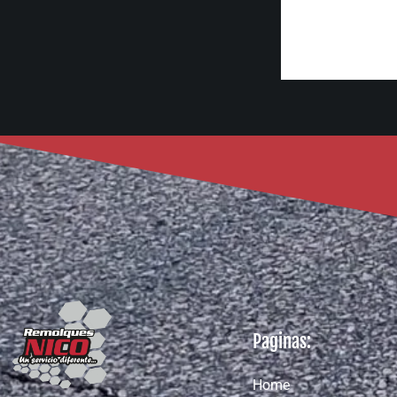
Tipo de a
Paginas:
Home