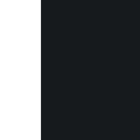
n Granit
 ver qué
liverpool
r la
jores juegos,
dos .
 de apuestas
n vivo solo
 juego Super