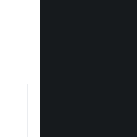
e
sino,