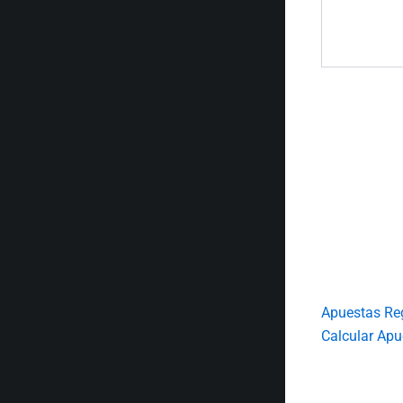
Estos torn
depósitos 
Méto
Sí, el jugad
bono en apue
diversos jueg
Apuestas Reg
Calcular Apu
Métodos d