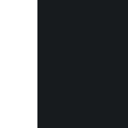
laz
declarado
ta de Unibet
or los
rta.
da la
promoción
dos grandes