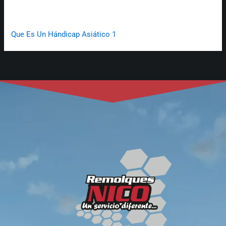
para apostar en México.
Que Es Un Hándicap Asiático 1