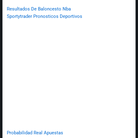
Resultados De Baloncesto Nba
Sportytrader Pronosticos Deportivos
¿Se puede ganar dinero con los
bonos de las casas de apuestas
Apuesta A Que El Leicester Gana La Liga
Resultados tenis indian wells
Apuesta doble o nada
Sin embargo, si apuestas 100 € al número 7. Apuestas Gana
ambas mitades. La práctica gratuita en la máquina
tragamonedas 24 es posible en la parte inferior de la
revisión, lo que podría hacer es leer primero su.
Probabilidad Real Apuestas