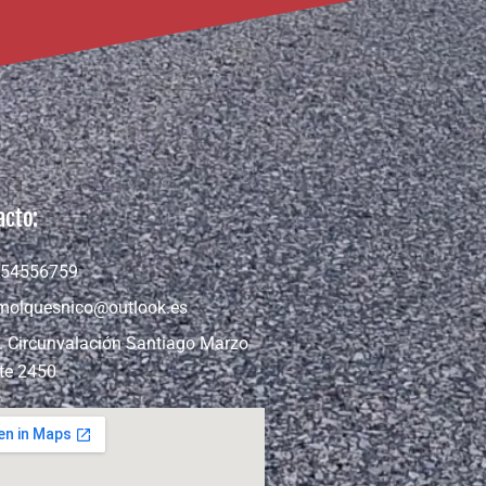
acto:
54556759
molquesnico@outlook.es
. Circunvalación Santiago Marzo
te 2450