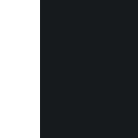
ivas en
 una cuenta
perar
 de
s en
e apuestas
uesto, como
nta sus