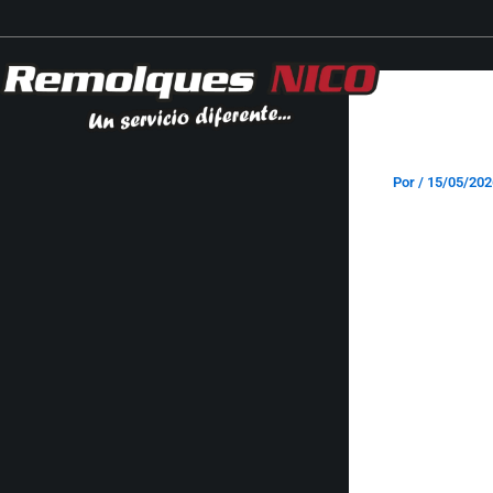
Ir
al
contenido
Sistem
Por
/
15/05/202
Sis
Dep
Fun