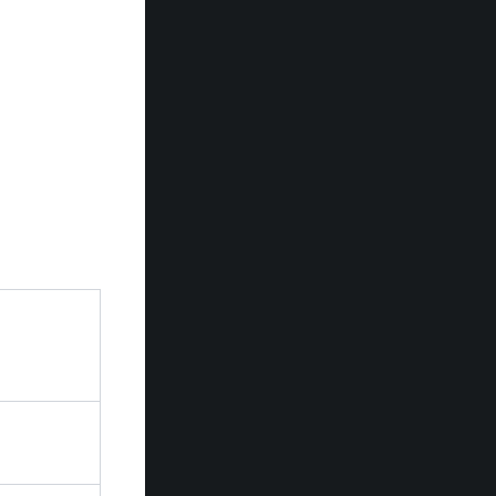
ienen las
en vivo en el
zar, puedes
uales
oticias la
ay una gran
s, eso ha