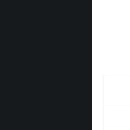
Sin embargo,
mismas caract
club de su e
estar seguro
Baye
Una victor
Cuotas par