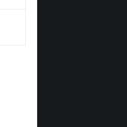
is.
eguntas
ecuentes
re Betsafe
le.
ronda.
los eventos
 dos días.