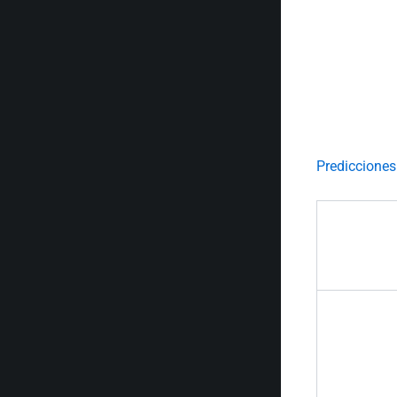
Por supuesto
las espadas 
con la funci
Predicciones
En Suertia
un saldo d
haber apos
cote angla