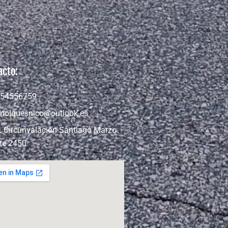
acto:
54556759
molquesnico@outlook.es
. Circunvalación Santiago Marzo
te 2450