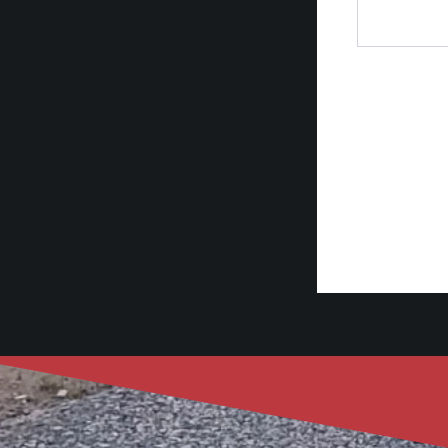
venezue
Sistemas apu
de jugadores
de jugar el j
principales 
haciendo part
ganancia est
hay varias f