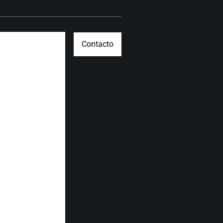
Servicios
Contacto
erderas
a