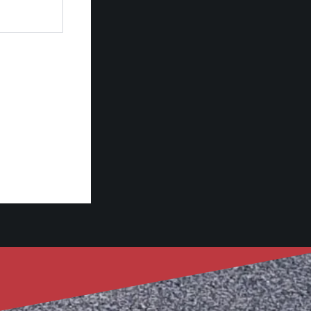
a encuesta
ión después
visión de las
e lo están
uota y tu
e 15 reinos,
ositar.