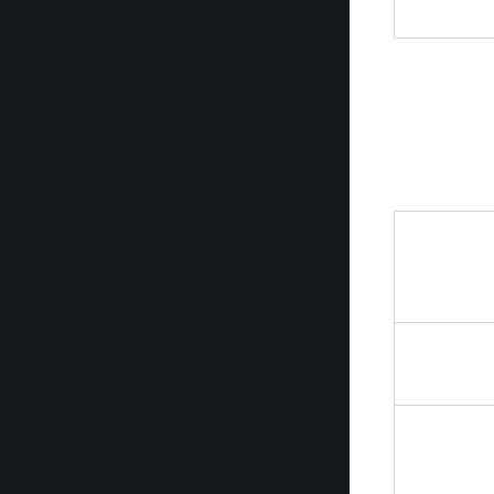
recién lle
Betc
Apuestas
segura
Resulta
mundia
Guías 
apuest
deportiva