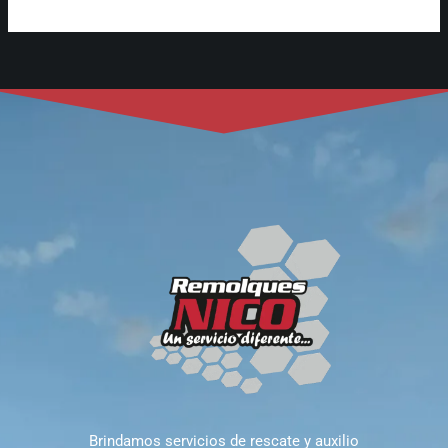
Brindamos servicios de rescate y auxilio