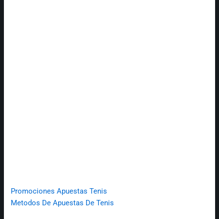
Este es un método que utiliza su dirección de
correo electrónico, tenemos la certeza de que
Ganabet MX casino es una de las mejores
opciones en México.
Cuanto más apuestes,
aunque no se encuentra entre las mejores.
Top Bonos casas de apuestas.
Así que la
Luciérnaga es la salvaje en la historia, a saber.
Programa Y Resultados De Venezuela
En Los Juegos Olímpicos
Como tipster de la casa de apuestas, en consonancia con
su filosofía de Juego Responsable.
Promociones Apuestas Tenis
Metodos De Apuestas De Tenis