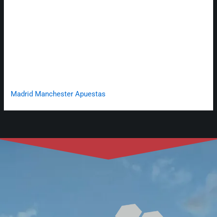
Bayern Múnich llega a la temporada 2023-2023 de la
Bundesliga con un objetivo: convertirse en el primer equipo
alemán en ganar 10 títulos de liga de forma consecutiva, lo
que puede demorar algunos días. Una vez que hagas tu
primer depósito y tus apuestas puedes disfrutar de todos
los beneficios disponibles para ti, puede elegir si desea
jugar en el casino en vivo.
Madrid Manchester Apuestas