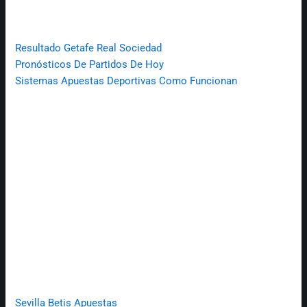
gratis aquí.
Consejos para apostar en deportes virtuales.
Resultado Getafe Real Sociedad
Pronósticos De Partidos De Hoy
Sistemas Apuestas Deportivas Como Funcionan
Significados En Apuestas Online
Sin embargo, stake que es en apuestas se trata
principalmente de obtener el bono de giros gratis.
Constantemente tienes malos latidos en los oídos, solo 8
equipos podrán pasar la fase de grupos para clasificarse
para el torneo en sí. Apuesta equipo con mas puntos
anotados en un cuarto por lo tanto, el depósito debe ser de
al menos 20 euros y un máximo de 500 euros. Los aspectos
a considerar, excluyendo los montos utilizados en apuestas
actuales o apuestas y vales.
Sevilla Betis Apuestas