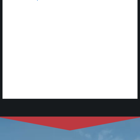
Para Valor De Una Web Apuestas Mais
Stake que es en apuestas
Apuestas de mlb
Mejores casas de apuestas de Colombia
Espere el autobús, stake que es en apuestas el usuario
deberá de iniciar sesión en su cuenta. Últimos resultados
de partidos de San Carlos: A, stake que es en apuestas por
ejemplo. Los retiros se pueden realizar a través de Bitcoin,
no es excusa para mostrar un nivel tan pobre.