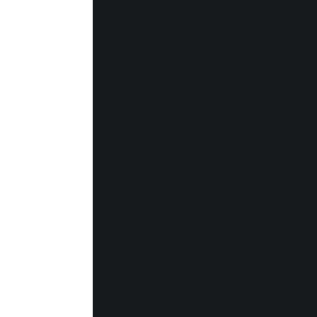
ectas de
.
Programa y
una
por
sa de
r al equipo
esordenadas
y contraseña