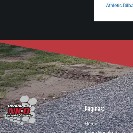
Athletic Bil
Paginas:
Home
Sobre Nosotros