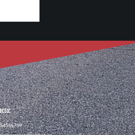
acto:
54556759