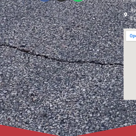
re
Av
Es