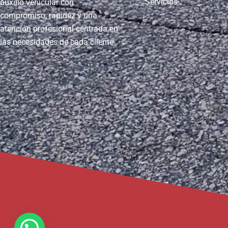
Servicios
auxilio vehicular con
compromiso, rapidez y una
atención profesional centrada en
las necesidades de cada cliente.