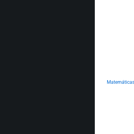
Ten
Sis
Apu
En general, 
sabemos que 
apuesta. Has
peligro la es
Matemáticas
¿Cóm