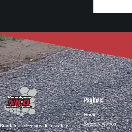
Paginas:
Home
Sobre Nosotros
Brindamos servicios de rescate y