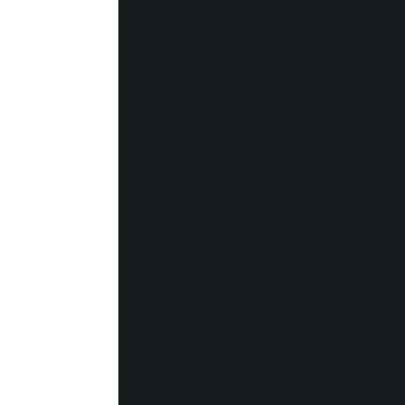
Wplay
l servicio de
idada por la
ngo una muy
nos brinde lo