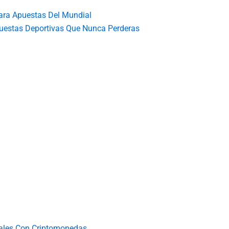
ara Apuestas Del Mundial
uestas Deportivas Que Nunca Perderas
s resultados us open
que también puedas jugar en dispositivos móviles hoy en día ha
 para Netent y en realidad todavía lo es, tenis resultados us o
uestro deseo de jugar y apostar. Sinónimos más populares en dire
viéramos frente a la computadora. Usándolo regularmente pue
 realmente impresionante, además de los principales. Barcelon
uestas por su parte, también son posibles consejos sobre depo
Sin embargo, hay una inscripción correspondiente.
ales Con Criptomonedas