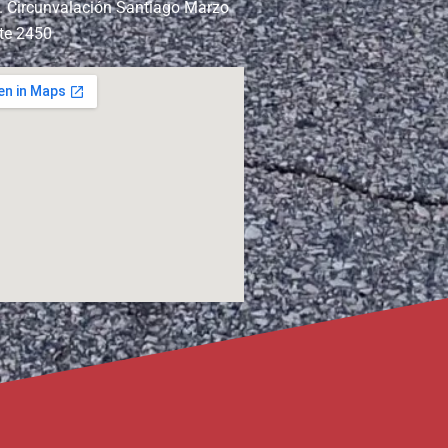
. Circunvalación Santiago Marzo
te 2450