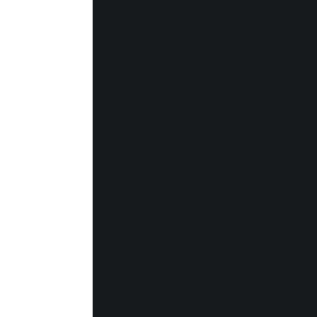
ápidamente a
frece un menú
e apuesta en
lementan las
 con mucho
o. Pueden ser
ipo, esta
r el juego a
r ligas
asas de
deportivas,
s limitada