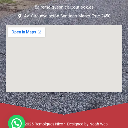
remolquesnico@outlook.es
Av. Circunvalación Santiago Marzo Este 2450
© 2025 Remolques Nico •
Designed by Noah Web