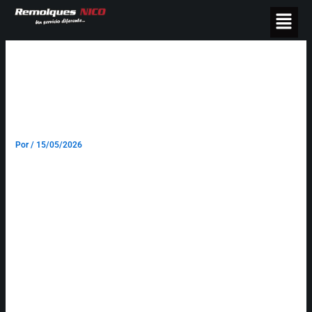
Ir
Menú
al
contenido
Todoslots Código Promocional
Apuestas Deportivas Primera
Apuesta
Por
/
15/05/2026
Todoslots Código
Promocional Apuestas
Deportivas Primera Apuesta
Ante la espera de que su campaña pueda reanudarse, el