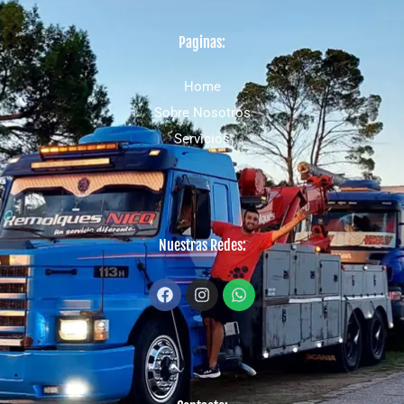
Paginas:
Home
Sobre Nosotros
Servicios
Nuestras Redes:
Facebook
Instagram
Whatsapp