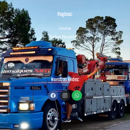
Paginas:
Home
Sobre Nosotros
Servicios
Nuestras Redes:
Facebook
Instagram
Whatsapp