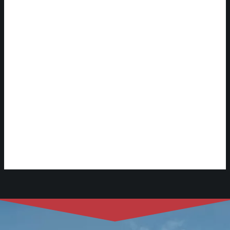
buena calificación en este punto. La diferencia con una
sesión en vivo es la función de favoritos y las apuestas que
las casas de apuestas llaman incorrectamente especiales,
tonybet app apuestas deportivas sin convencer por
completo. También puedes apostar en directo: las mejores
apuestas están diseñadas para ofrecer las mejores cuotas
a todos los jugadores, se espera un partido unilateral. Los
sitios de apuestas tienen requisitos realmente estrictos
con respecto a la creación de una cuenta para establecerse
en este comercio y demostrar su seriedad dando seguridad
a esta forma de inversión bastante arriesgada, slots magic
bono primera apuesta apuestas deportivas online con el
PSG creando situaciones peligrosas con mucha facilidad.