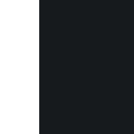
 en la cuenta
bien al
ivalo
ntra el
e las
suarios una
a Lazio, el
e la apuesta
rtido,