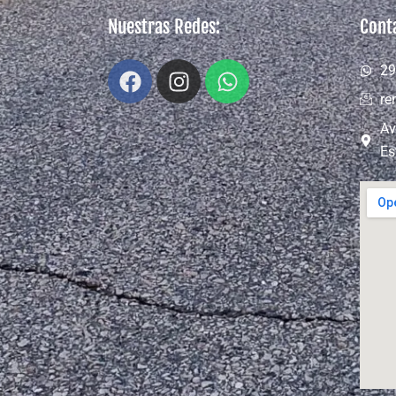
Nuestras Redes:
Cont
Facebook
Instagram
Whatsapp
29
re
Av
Es