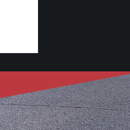
ta.
Al hacer
 de tus
nking acerca
as nfl elija