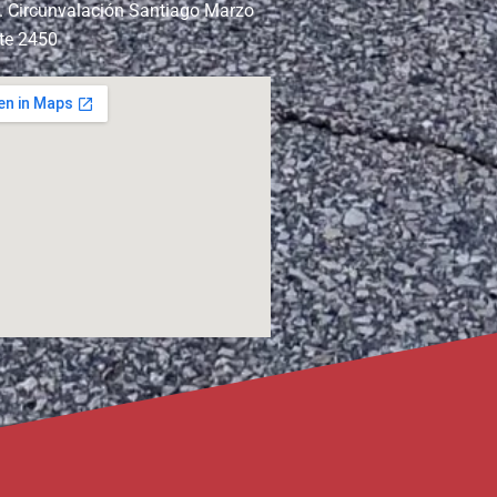
. Circunvalación Santiago Marzo
te 2450