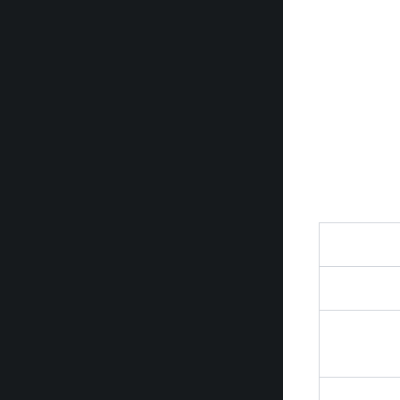
le dará la o
¿Qué
de a
Top 5 Mejo
En algunos
fue fugaz.
Por otro l