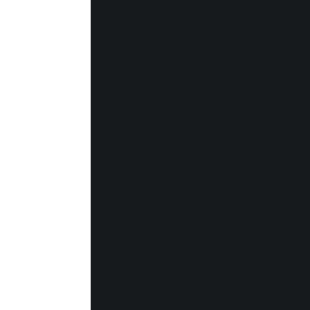
s.
ltiplicador,
ndo en el
– Consigue
stas o
ncias
n