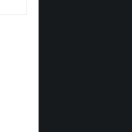
ill
enfrentarte a
pezó en marzo
ligatorio si
puestas.