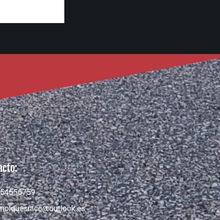
acto:
54556759
molquesnico@outlook.es